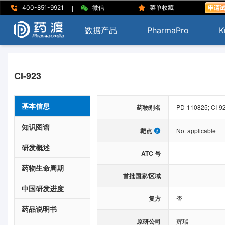
|
|
|
400-851-9921
微信
菜单收藏
数据产品
PharmaPro
K
CI-923
基本信息
药物别名
PD-110825; CI-9
知识图谱
靶点
Not applicable
研发概述
ATC 号
药物生命周期
首批国家/区域
中国研发进度
复方
否
药品说明书
原研公司
辉瑞