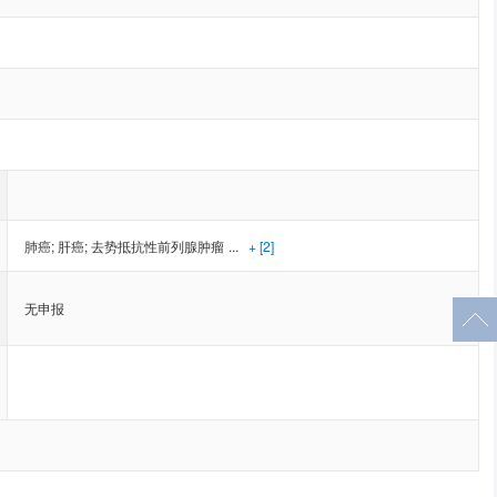
肺癌
;
肝癌
;
去势抵抗性前列腺肿瘤
...
+ [2]
无申报