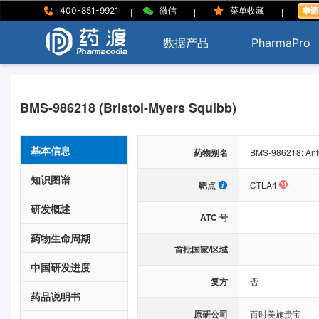
|
|
|
400-851-9921
微信
菜单收藏
数据产品
PharmaPro
BMS-986218 (Bristol-Myers Squibb)
基本信息
药物别名
BMS-986218; Anti
知识图谱
靶点
CTLA4
研发概述
ATC 号
药物生命周期
首批国家/区域
中国研发进度
复方
否
药品说明书
原研公司
百时美施贵宝