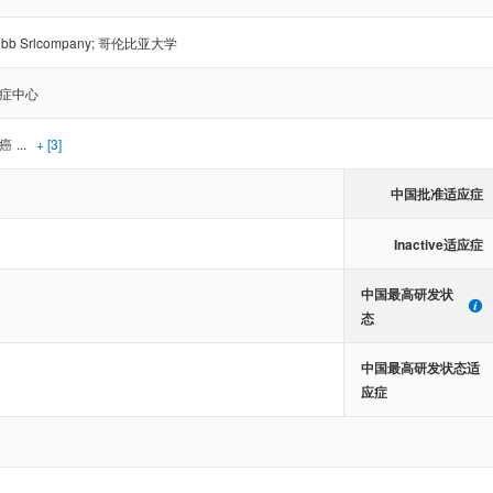
uibb Srlcompany
;
哥伦比亚大学
症中心
癌
...
+ [3]
中国批准适应症
Inactive适应症
中国最高研发状
态
中国最高研发状态适
应症