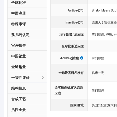
全球批准
Active公司
Bristol Myers Sq
中国注册
Inactive公司
德州大学安德森癌
特殊审评
治疗领域 / 适应症
孤儿药认定
前列腺癌
;
肺癌
;
肝
审评报告
全球批准适应症
中国销量
Active适应症
前列腺癌
全球销量
全球最高研发状态
临床一期
一致性评价
全球最高研发状态适
结构信息
前列腺癌
应症
合成工艺
国家/区域
美国
;
法国
;
意大利
活性全景