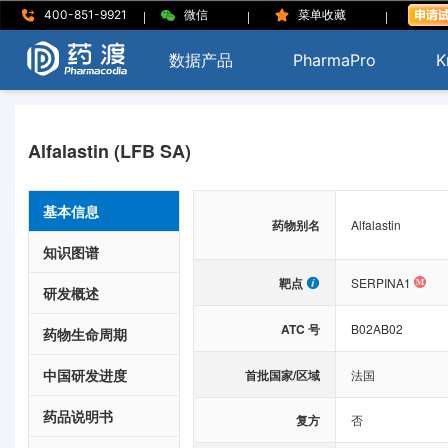
|
|
|
400-851-9921
微信
菜单收藏
数据产品
PharmaPro
K
Alfalastin (LFB SA)
基本信息
药物别名
Alfalastin
知识图谱
靶点
SERPINA1
研发概述
ATC 号
B02AB02
药物生命周期
中国研发进度
首批国家/区域
法国
药品说明书
复方
否