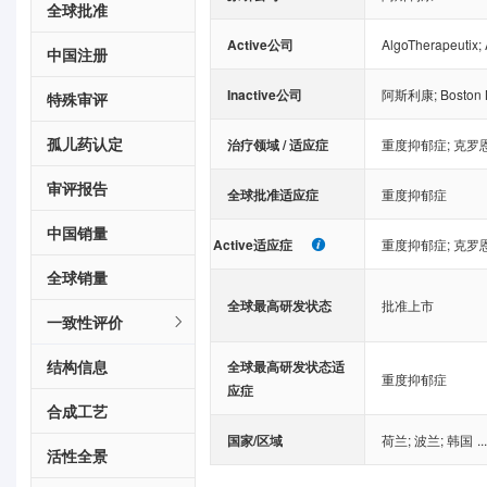
全球批准
Active公司
AlgoTherapeutix
;
中国注册
Inactive公司
阿斯利康
;
Boston 
特殊审评
孤儿药认定
治疗领域 / 适应症
重度抑郁症
;
克罗
审评报告
全球批准适应症
重度抑郁症
中国销量
Active适应症
重度抑郁症
;
克罗
全球销量
全球最高研发状态
批准上市
一致性评价
结构信息
全球最高研发状态适
重度抑郁症
应症
合成工艺
国家/区域
荷兰
;
波兰
;
韩国
..
活性全景