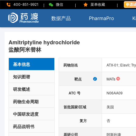
|
|
|
400-851-9921
微信
菜单收藏
数据产品
PharmaPro
K
Amitriptyline hydrochloride
盐酸阿米替林
基本信息
药物别名
ATX-01; Elavil; Try
知识图谱
靶点
MATs
研发概述
ATC 号
N06AA09
药物生命周期
首批国家/区域
美国
中国研发进度
复方
否
药品说明书
原研公司
阿斯利康