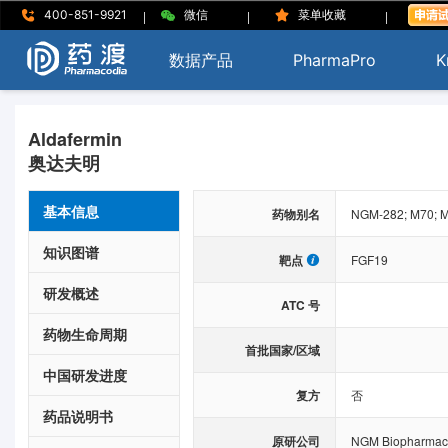
|
|
|
400-851-9921
微信
菜单收藏
数据产品
PharmaPro
K
Aldafermin
奥达夫明
基本信息
药物别名
NGM-282; M70; M
知识图谱
靶点
FGF19
研发概述
ATC 号
药物生命周期
首批国家/区域
中国研发进度
复方
否
药品说明书
原研公司
NGM Biopharmaceu