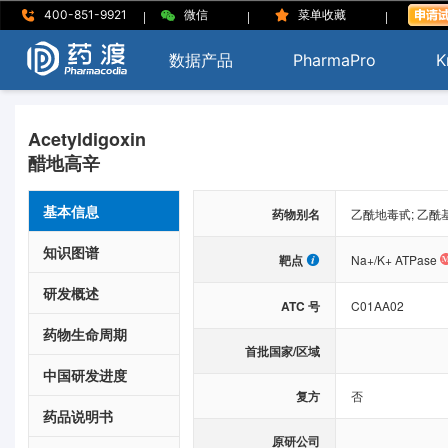
|
|
|
400-851-9921
微信
菜单收藏
数据产品
PharmaPro
K
Acetyldigoxin
醋地高辛
基本信息
药物别名
乙酰地毒甙; 乙酰
知识图谱
靶点
Na+/K+ ATPase
研发概述
ATC 号
C01AA02
药物生命周期
首批国家/区域
中国研发进度
复方
否
药品说明书
原研公司