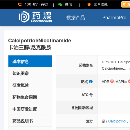
|
|
|
400-851-9921
微信
菜单收藏
数据产品
PharmaPro
Calcipotriol/Nicotinamide
卡泊三醇/尼克酰胺
基本信息
DPS-101; Calcipo
药物别名
Calcipotriene...
+
知识图谱
靶点
VDR
;
MAPKs
研发概述
ATC 号
药物生命周期
首批国家/区域
中国研发进度
药品说明书
,
复方
是
(
Calcipotriol