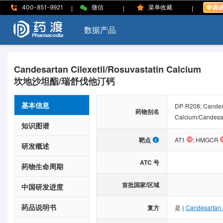
|
|
|
400-851-9921
微信
菜单收藏
数据产品
Candesartan Cilexetil/Rosuvastatin Calcium
坎地沙坦酯/瑞舒伐他汀钙
基本信息
DP-R208; Candesar
药物别名
Calcium/Candesart
知识图谱
靶点
AT1
;
HMGCR
研发概述
ATC 号
药物生命周期
首批国家/区域
中国研发进度
药品说明书
复方
是
(
Candesartan C