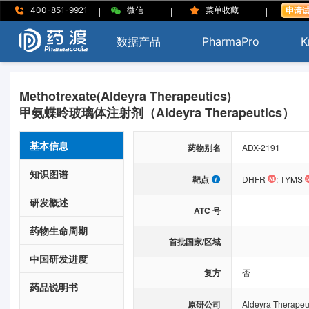
|
|
|
400-851-9921
微信
菜单收藏
数据产品
PharmaPro
K
Methotrexate(Aldeyra Therapeutics)
甲氨蝶呤玻璃体注射剂（Aldeyra Therapeutics）
基本信息
药物别名
ADX-2191
知识图谱
靶点
DHFR
;
TYMS
研发概述
ATC 号
药物生命周期
首批国家/区域
中国研发进度
复方
否
药品说明书
原研公司
Aldeyra Therapeut