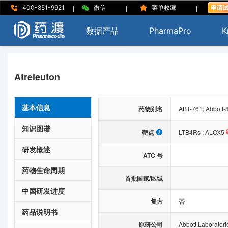
|
|
|
400-851-9921
微信
菜单收藏
数据产品
PharmaPro
K
Atreleuton
基本信息
药物别名
ABT-761; Abbott-
知识图谱
靶点
LTB4Rs
;
ALOX5
研发概述
ATC 号
药物生命周期
首批国家/区域
中国研发进度
复方
否
药品说明书
原研公司
Abbott Laboratori