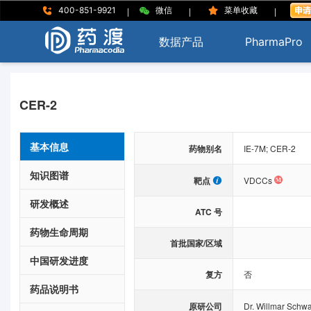
|
|
|
400-851-9921
微信
菜单收藏
数据产品
PharmaPro
CER-2
基本信息
药物别名
IE-7M; CER-2
知识图谱
靶点
VDCCs
研发概述
ATC 号
药物生命周期
首批国家/区域
中国研发进度
复方
否
药品说明书
原研公司
Dr. Willmar Schw