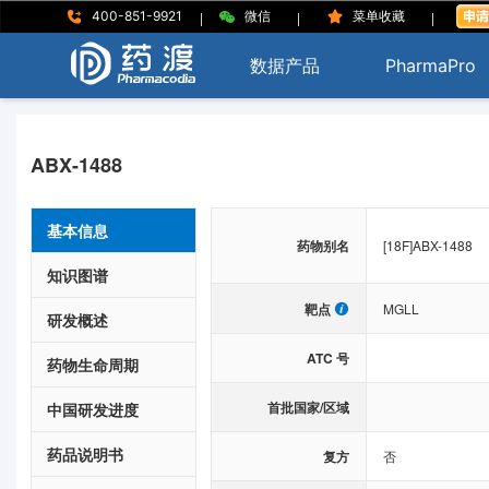
|
|
|
400-851-9921
微信
菜单收藏
数据产品
PharmaPro
ABX-1488
基本信息
药物别名
[18F]ABX-1488
知识图谱
靶点
MGLL
研发概述
ATC 号
药物生命周期
首批国家/区域
中国研发进度
药品说明书
复方
否