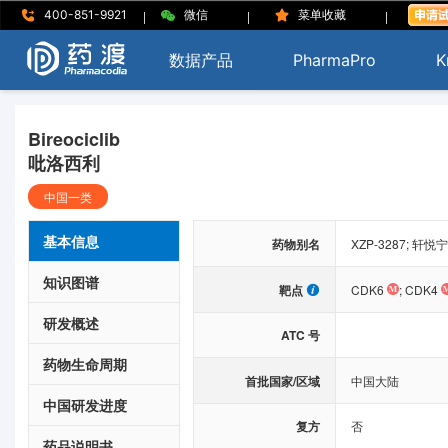
|
|
|
400-851-9921
微信
菜单收藏
数据产品
PharmaPro
K
Bireociclib
吡洛西利
中国一类
基本信息
药物别名
XZP-3287; 轩悦宁; b
知识图谱
靶点
CDK6
;
CDK4
研发概述
ATC 号
药物生命周期
首批国家/区域
中国大陆
中国研发进度
复方
否
药品说明书