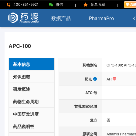
|
|
|
400-851-9921
微信
菜单收藏
数据产品
PharmaPro
K
APC-100
基本信息
药物别名
CPC-100; APC-1
知识图谱
靶点
AR
研发概述
ATC 号
药物生命周期
首批国家/区域
中国研发进度
复方
否
药品说明书
原研公司
Adamis Pharmace