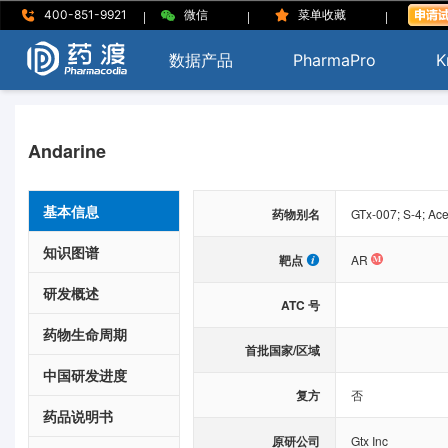
|
|
|
400-851-9921
微信
菜单收藏
数据产品
PharmaPro
K
Andarine
基本信息
药物别名
GTx-007; S-4; Ac
知识图谱
靶点
AR
研发概述
ATC 号
药物生命周期
首批国家/区域
中国研发进度
复方
否
药品说明书
原研公司
Gtx Inc