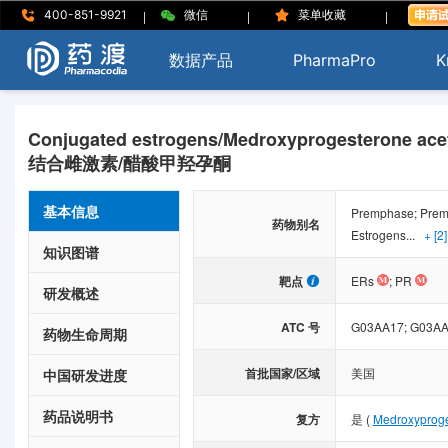
|
|
|
400-851-9921
微信
菜单收藏
数据产品
PharmaPro
K
Conjugated estrogens/Medroxyprogesterone ace
结合雌激素/醋酸甲羟孕酮
基本信息
Premphase; Prem
药物别名
Estrogens...
+ [2]
知识图谱
靶点
ERs
;
PR
研发概述
ATC 号
G03AA17;
G03AA
药物生命周期
首批国家/区域
美国
中国研发进度
药品说明书
复方
是
(
Medroxyproge