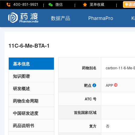
|
|
|
400-851-9921
微信
菜单收藏
数据产品
PharmaPro
K
11C-6-Me-BTA-1
基本信息
药物别名
carbon-11-6-Me-
知识图谱
靶点
APP
研发概述
ATC 号
药物生命周期
首批国家/区域
中国研发进度
药品说明书
复方
否