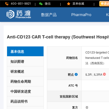
|
|
|
400-851-9921
微信
菜单收藏
数据产品
PharmaPro
K
Anti-CD123 CAR T-cell therapy (Southwest Hospit
基本信息
CD123-targeted C
药物别名
transduced T c
知识图谱
法（西南医院）
研发概述
靶点
IL3R
;
IL3RA
药物生命周期
ATC 号
中国研发进度
首批国家/区域
药品说明书
复方
否