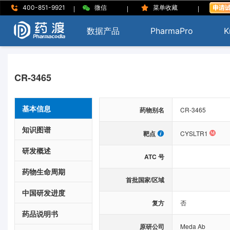
|
|
|
400-851-9921
微信
菜单收藏
数据产品
PharmaPro
K
CR-3465
基本信息
药物别名
CR-3465
知识图谱
靶点
CYSLTR1
研发概述
ATC 号
药物生命周期
首批国家/区域
中国研发进度
复方
否
药品说明书
原研公司
Meda Ab