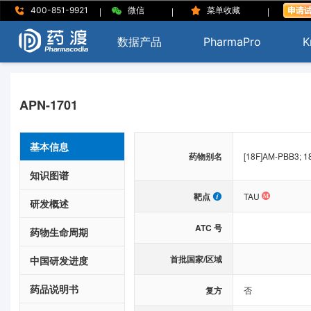
|
|
|
400-851-9921
微信
菜单收藏
数据产品
PharmaPro
K
APN-1701
基本信息
药物别名
[18F]AM-PBB3; 1
知识图谱
靶点
TAU
研发概述
ATC 号
药物生命周期
首批国家/区域
中国研发进度
药品说明书
复方
否