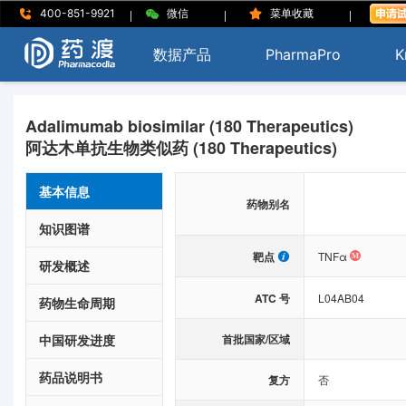
|
|
|
400-851-9921
微信
菜单收藏
数据产品
PharmaPro
K
Adalimumab biosimilar (180 Therapeutics)
阿达木单抗生物类似药 (180 Therapeutics)
基本信息
药物别名
知识图谱
靶点
TNFα
研发概述
ATC 号
L04AB04
药物生命周期
中国研发进度
首批国家/区域
药品说明书
复方
否