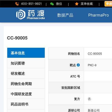
|
|
|
400-851-9921
微信
菜单收藏
数据产品
PharmaPro
CC-90005
基本信息
药物别名
CC-90005
知识图谱
靶点
PKC-θ
研发概述
ATC 号
药物生命周期
首批国家/区域
中国研发进度
复方
否
药品说明书
原研公司
新基公司