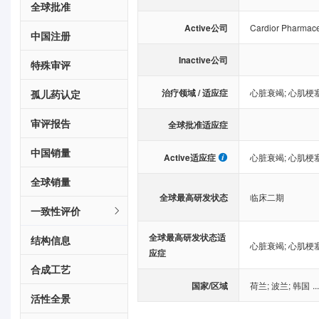
全球批准
Active公司
Cardior Pharmac
中国注册
Inactive公司
特殊审评
治疗领域 / 适应症
心脏衰竭
;
心肌梗
孤儿药认定
审评报告
全球批准适应症
中国销量
Active适应症
心脏衰竭
;
心肌梗
全球销量
全球最高研发状态
临床二期
一致性评价
全球最高研发状态适
结构信息
心脏衰竭
;
心肌梗
应症
合成工艺
国家/区域
荷兰
;
波兰
;
韩国
..
活性全景