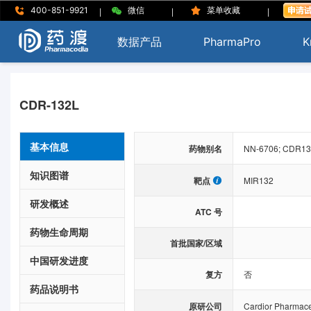
|
|
|
400-851-9921
微信
菜单收藏
数据产品
PharmaPro
K
CDR-132L
基本信息
药物别名
NN-6706; CDR13
知识图谱
靶点
MIR132
研发概述
ATC 号
药物生命周期
首批国家/区域
中国研发进度
复方
否
药品说明书
原研公司
Cardior Pharmac