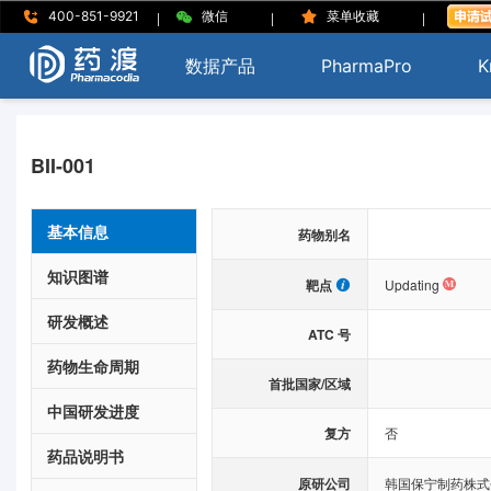
|
|
|
400-851-9921
微信
菜单收藏
数据产品
PharmaPro
K
BII-001
基本信息
药物别名
知识图谱
靶点
Updating
研发概述
ATC 号
药物生命周期
首批国家/区域
中国研发进度
复方
否
药品说明书
原研公司
韩国保宁制药株式