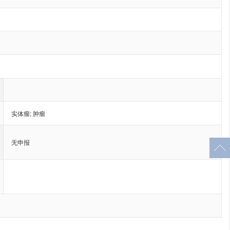
实体瘤
;
肿瘤
无申报