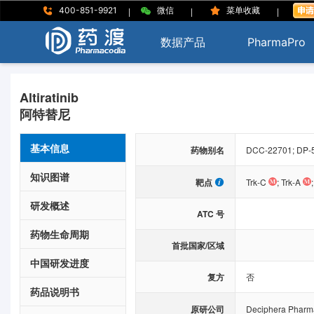
|
|
|
400-851-9921
微信
菜单收藏
数据产品
PharmaPro
Altiratinib
阿特替尼
基本信息
药物别名
DCC-22701; DP-5
知识图谱
靶点
Trk-C
;
Trk-A
研发概述
ATC 号
药物生命周期
首批国家/区域
中国研发进度
复方
否
药品说明书
原研公司
Deciphera Pharma