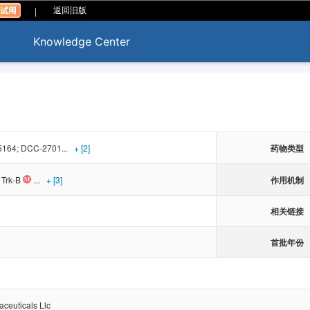
|
返回旧版
Knowledge Center
164; DCC-2701...
+ [2]
药物类型
作用机制
;
Trk-B
...
+ [3]
相关链接
首批年份
ceuticals Llc