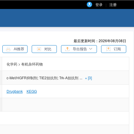
登录
注册
|
最后更新时间：2026年08月08日
AI推荐
对比
导出报告
订阅
化学药 > 有机杂环药物
c-Met/HGFR抑制剂
;
TIE2拮抗剂
;
Trk-A拮抗剂
...
+ [3]
Drugbank
KEGG