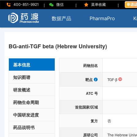
|
|
|
400-851-9921
微信
菜单收藏
数据产品
PharmaPro
K
BG-anti-TGF beta (Hebrew University)
基本信息
药物别名
知识图谱
靶点
TGF-β
研发概述
ATC 号
药物生命周期
首批国家/区域
中国研发进度
复方
否
药品说明书
原研公司
The Hebrew Unive