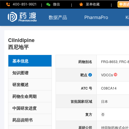
|
|
|
400-851-9921
微信
菜单收藏
数据产品
PharmaPro
K
Cilnidipine
西尼地平
基本信息
药物别名
FRG-8653; FRC-86
知识图谱
靶点
VDCCs
研发概述
ATC 号
C08CA14
药物生命周期
首批国家/区域
日本
中国研发进度
复方
否
药品说明书
原研公司
持田制药株式会社