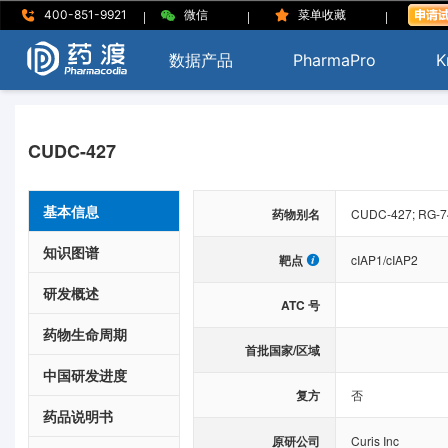
|
|
|
400-851-9921
微信
菜单收藏
数据产品
PharmaPro
K
CUDC-427
基本信息
药物别名
CUDC-427; RG-7
知识图谱
靶点
cIAP1/cIAP2
研发概述
ATC 号
药物生命周期
首批国家/区域
中国研发进度
复方
否
药品说明书
原研公司
Curis Inc