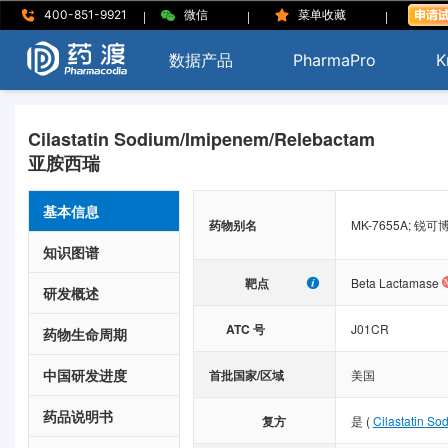
|
|
|
400-851-9921
微信
菜单收藏
数据产品
PharmaPro
K
Cilastatin Sodium/Imipenem/Relebactam
亚胺西瑞
基本信息
药物别名
MK-7655A; 锐可博; 
知识图谱
靶点
Beta Lactamase
研发概述
ATC 号
J01CR
药物生命周期
中国研发进度
首批国家/区域
美国
药品说明书
复方
是
(
Cilastatin So