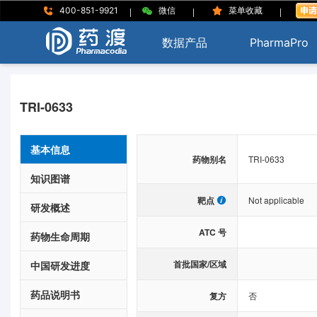
|
|
|
400-851-9921
微信
菜单收藏
数据产品
PharmaPro
TRI-0633
基本信息
药物别名
TRI-0633
知识图谱
靶点
Not applicable
研发概述
ATC 号
药物生命周期
首批国家/区域
中国研发进度
药品说明书
复方
否