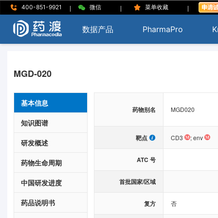
|
|
|
400-851-9921
微信
菜单收藏
数据产品
PharmaPro
K
MGD-020
基本信息
药物别名
MGD020
知识图谱
靶点
CD3
;
env
研发概述
ATC 号
药物生命周期
首批国家/区域
中国研发进度
药品说明书
复方
否