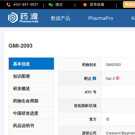
|
|
|
400-851-9921
微信
菜单收藏
数据产品
PharmaPro
K
GMI-2093
基本信息
药物别名
GMI2093
知识图谱
靶点
Gal-3
研发概述
ATC 号
药物生命周期
首批国家/区域
中国研发进度
复方
否
药品说明书
原研公司
Crescent Biophar