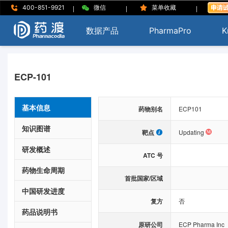
|
|
|
400-851-9921
微信
菜单收藏
数据产品
PharmaPro
K
ECP-101
基本信息
药物别名
ECP101
知识图谱
靶点
Updating
研发概述
ATC 号
药物生命周期
首批国家/区域
中国研发进度
复方
否
药品说明书
原研公司
ECP Pharma Inc