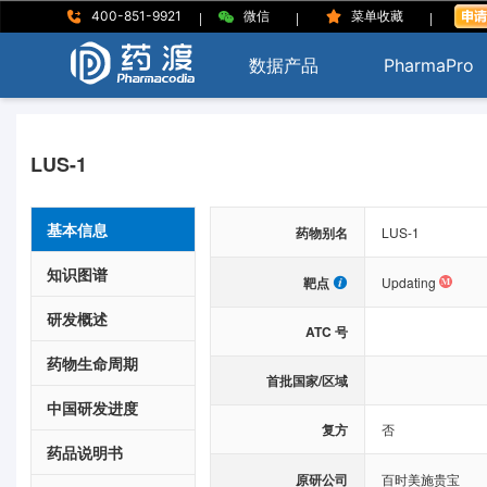
|
|
|
400-851-9921
微信
菜单收藏
数据产品
PharmaPro
LUS-1
基本信息
药物别名
LUS-1
知识图谱
靶点
Updating
研发概述
ATC 号
药物生命周期
首批国家/区域
中国研发进度
复方
否
药品说明书
原研公司
百时美施贵宝