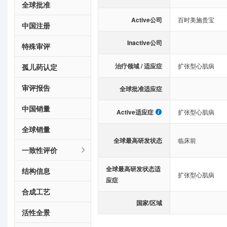
全球批准
Active公司
百时美施贵宝
中国注册
Inactive公司
特殊审评
治疗领域 / 适应症
扩张型心肌病
孤儿药认定
审评报告
全球批准适应症
中国销量
Active适应症
扩张型心肌病
全球销量
全球最高研发状态
临床前
一致性评价
全球最高研发状态适
结构信息
扩张型心肌病
应症
合成工艺
国家/区域
活性全景