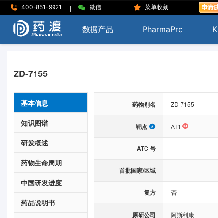
|
|
|
400-851-9921
微信
菜单收藏
数据产品
PharmaPro
K
ZD-7155
基本信息
药物别名
ZD-7155
知识图谱
靶点
AT1
研发概述
ATC 号
药物生命周期
首批国家/区域
中国研发进度
复方
否
药品说明书
原研公司
阿斯利康