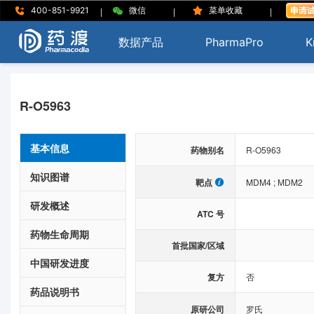
|
|
|
400-851-9921
微信
菜单收藏
数据产品
PharmaPro
K
R-O5963
基本信息
药物别名
R-O5963
知识图谱
靶点
MDM4
;
MDM2
研发概述
ATC 号
药物生命周期
首批国家/区域
中国研发进度
复方
否
药品说明书
原研公司
罗氏