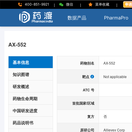
|
|
|
400-851-9921
微信
菜单收藏
数据产品
PharmaPro
AX-552
基本信息
药物别名
AX-552
知识图谱
靶点
Not applicable
研发概述
ATC 号
药物生命周期
首批国家/区域
中国研发进度
复方
否
药品说明书
原研公司
Allievex Corp