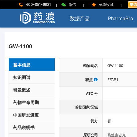
|
|
|
400-851-9921
微信
菜单收藏
数据产品
PharmaPro
GW-1100
基本信息
药物别名
GW-1100
知识图谱
靶点
FFAR1
研发概述
ATC 号
药物生命周期
首批国家/区域
中国研发进度
复方
否
药品说明书
原研公司
葛兰素史克