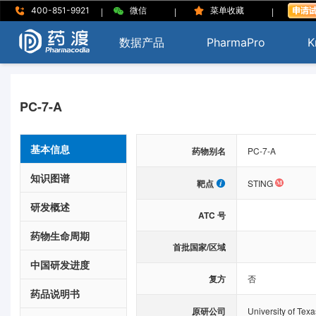
|
|
|
400-851-9921
微信
菜单收藏
数据产品
PharmaPro
K
PC-7-A
基本信息
药物别名
PC-7-A
知识图谱
靶点
STING
研发概述
ATC 号
药物生命周期
首批国家/区域
中国研发进度
复方
否
药品说明书
原研公司
University of Tex