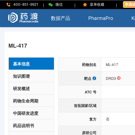
|
|
|
400-851-9921
微信
菜单收藏
数据产品
PharmaPro
K
ML-417
基本信息
药物别名
ML-417
知识图谱
靶点
DRD3
研发概述
ATC 号
药物生命周期
首批国家/区域
中国研发进度
复方
否
药品说明书
原研公司