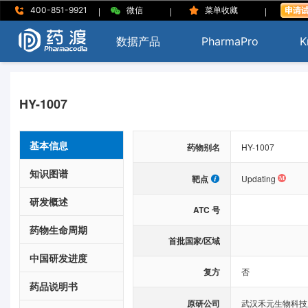
|
|
|
400-851-9921
微信
菜单收藏
数据产品
PharmaPro
K
HY-1007
基本信息
药物别名
HY-1007
知识图谱
靶点
Updating
研发概述
ATC 号
药物生命周期
首批国家/区域
中国研发进度
复方
否
药品说明书
原研公司
武汉禾元生物科技