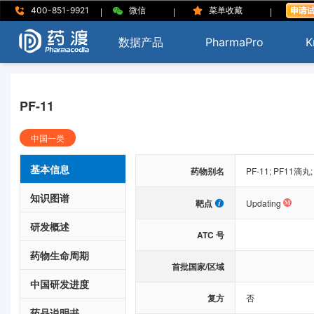
|
|
|
400-851-9921
微信
菜单收藏
数据产品
PharmaPro
K
PF-11
中国一类
基本信息
药物别名
PF-11; PF
知识图谱
靶点
Updating
研发概述
ATC 号
药物生命周期
首批国家/区域
中国研发进度
复方
否
药品说明书