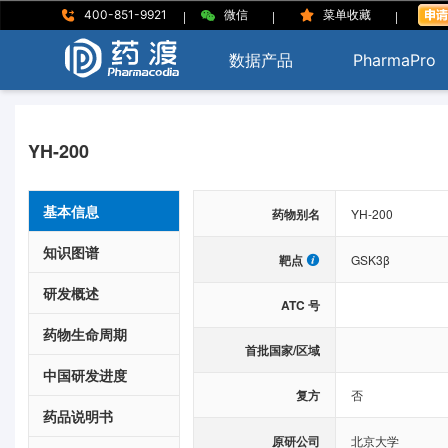
|
|
|
400-851-9921
微信
菜单收藏
数据产品
PharmaPro
YH-200
基本信息
药物别名
YH-200
知识图谱
靶点
GSK3β
研发概述
ATC 号
药物生命周期
首批国家/区域
中国研发进度
复方
否
药品说明书
原研公司
北京大学