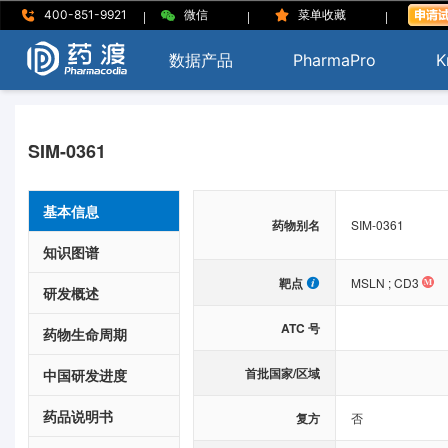
|
|
|
400-851-9921
微信
菜单收藏
数据产品
PharmaPro
K
SIM-0361
基本信息
药物别名
SIM-0361
知识图谱
靶点
MSLN
;
CD3
研发概述
ATC 号
药物生命周期
首批国家/区域
中国研发进度
药品说明书
复方
否