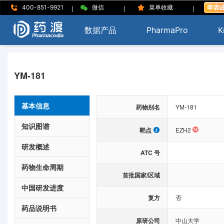
|
|
|
400-851-9921
微信
菜单收藏
数据产品
PharmaPro
K
YM-181
基本信息
药物别名
YM-181
知识图谱
靶点
EZH2
研发概述
ATC 号
药物生命周期
首批国家/区域
中国研发进度
复方
否
药品说明书
原研公司
中山大学