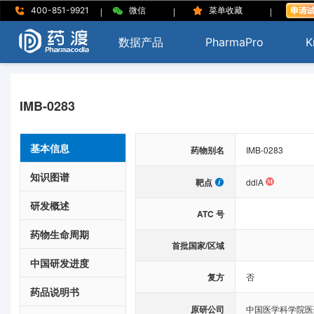
|
|
|
400-851-9921
微信
菜单收藏
数据产品
PharmaPro
K
IMB-0283
基本信息
药物别名
IMB-0283
知识图谱
靶点
ddlA
研发概述
ATC 号
药物生命周期
首批国家/区域
中国研发进度
复方
否
药品说明书
原研公司
中国医学科学院医