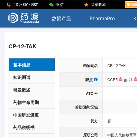
|
|
|
400-851-9921
微信
菜单收藏
数据产品
PharmaPro
K
CP-12-TAK
基本信息
药物别名
CP-12-TAK
知识图谱
靶点
CCR5
;
gp41
研发概述
ATC 号
药物生命周期
首批国家/区域
中国研发进度
复方
否
药品说明书
原研公司
中国人民解放军军