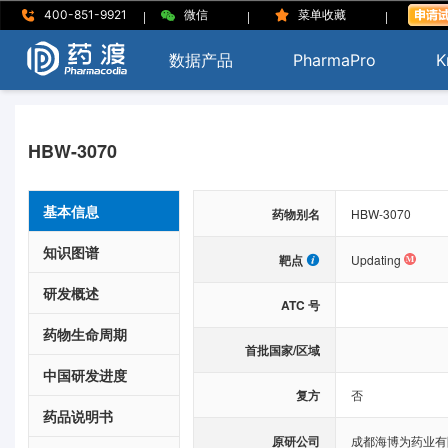
|
|
|
400-851-9921
微信
菜单收藏
数据产品
PharmaPro
K
HBW-3070
基本信息
药物别名
HBW-3070
知识图谱
靶点
Updating
研发概述
ATC 号
药物生命周期
首批国家/区域
中国研发进度
复方
否
药品说明书
原研公司
成都海博为药业有