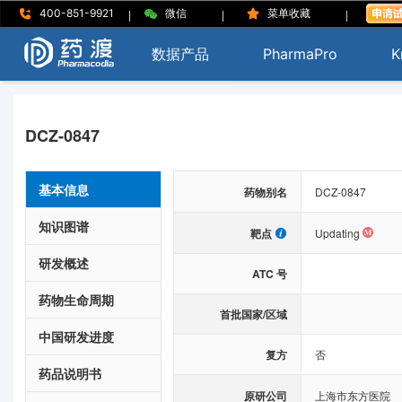
|
|
|
400-851-9921
微信
菜单收藏
数据产品
PharmaPro
K
DCZ-0847
基本信息
药物别名
DCZ-0847
知识图谱
靶点
Updating
研发概述
ATC 号
药物生命周期
首批国家/区域
中国研发进度
复方
否
药品说明书
原研公司
上海市东方医院