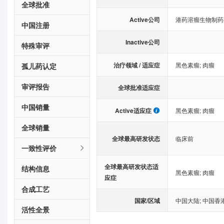
全球批准
Active公司
港药溶瘤生物制药
中国注册
Inactive公司
特殊审评
治疗领域 / 适应症
黑色素瘤
;
肉瘤
孤儿药认定
审评报告
全球批准适应症
中国销量
Active适应症
黑色素瘤
;
肉瘤
全球销量
全球最高研发状态
临床前
一致性评价
全球最高研发状态适
结构信息
黑色素瘤
;
肉瘤
应症
合成工艺
国家/区域
中国大陆
;
中国香
活性全景